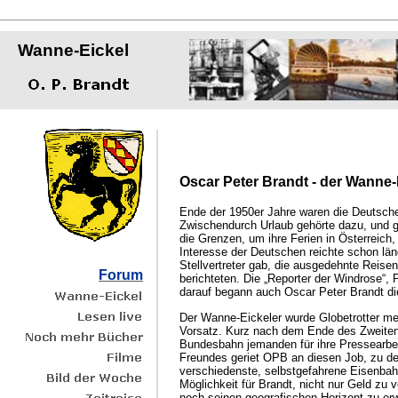
Wanne-Eickel
Oscar Peter Brandt - der Wanne-
Ende der 1950er Jahre waren die Deutsche
Zwischendurch Urlaub gehörte dazu, und g
die Grenzen, um ihre Ferien in Österreich,
Interesse der Deutschen reichte schon läng
Stellvertreter gab, die ausgedehnte Reise
Forum
berichteten. Die „Reporter der Windrose“,
darauf begann auch Oscar Peter Brandt di
Der Wanne-Eickeler wurde Globetrotter meh
Vorsatz. Kurz nach dem Ende des Zweiten
Bundesbahn jemanden für ihre Pressearbeit
Freundes geriet OPB an diesen Job, zu de
verschiedenste, selbstgefahrene Eisenbahn
Möglichkeit für Brandt, nicht nur Geld zu 
noch seinen geografischen Horizont zu erw