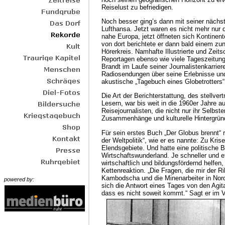
Reiselust zu befriedigen.
Noch besser ging’s dann mit seiner nächst
Lufthansa. Jetzt waren es nicht mehr nur
nahe Europa, jetzt öffneten sich Kontinen
von dort berichtete er dann bald einem z
Hörerkreis. Namhafte Illustrierte und Zeits
Reportagen ebenso wie viele Tageszeitunge
Brandt im Laufe seiner Journalistenkarrier
Radiosendungen über seine Erlebnisse un
akustische „Tagebuch eines Globetrotters“
Die Art der Berichterstattung, des stellv
Lesern, war bis weit in die 1960er Jahre a
Reisejournalisten, die nicht nur ihr Selbst
Zusammenhänge und kulturelle Hintergrün
Für sein erstes Buch „Der Globus brennt“ r
der Weltpolitik“, wie er es nannte: Zu Kri
Elendsgebiete. Und hatte eine politische 
Wirtschaftswunderland. Je schneller und e
wirtschaftlich und bildungsfördernd helfen
Kettenreaktion. „Die Fragen, die mir der 
Kambodscha und die Minenarbeiter in Nordr
powered by:
sich die Antwort eines Tages von den Agi
dass es nicht soweit kommt.“ Sagt er im Vo