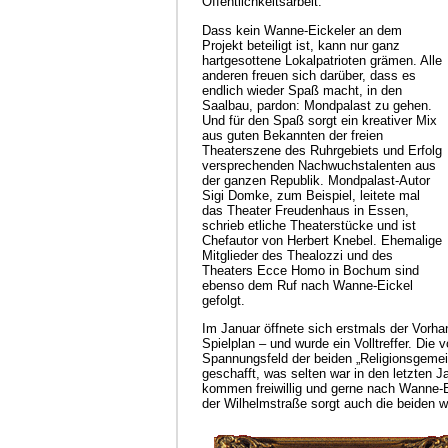
Öffentlichkeitsarbeit.
Dass kein Wanne-Eickeler an dem
Projekt beteiligt ist, kann nur ganz
hartgesottene Lokalpatrioten grämen. Alle
anderen freuen sich darüber, dass es
endlich wieder Spaß macht, in den
Saalbau, pardon: Mondpalast zu gehen.
Und für den Spaß sorgt ein kreativer Mix
aus guten Bekannten der freien
Theaterszene des Ruhrgebiets und Erfolg
versprechenden Nachwuchstalenten aus
der ganzen Republik. Mondpalast-Autor
Sigi Domke, zum Beispiel, leitete mal
das Theater Freudenhaus in Essen,
schrieb etliche Theaterstücke und ist
Chefautor von Herbert Knebel. Ehemalige
Mitglieder des Thealozzi und des
Theaters Ecce Homo in Bochum sind
ebenso dem Ruf nach Wanne-Eickel
gefolgt.
Im Januar öffnete sich erstmals der Vorh
Spielplan – und wurde ein Volltreffer. Die
Spannungsfeld der beiden „Religionsgeme
geschafft, was selten war in den letzten
kommen freiwillig und gerne nach Wanne-E
der Wilhelmstraße sorgt auch die beiden we