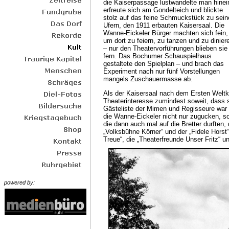
die Kaiserpassage lustwandelte man hinei
erfreute sich am Gondelteich und blickte
stolz auf das feine Schmuckstück zu sein
Ufern, den 1911 erbauten Kaisersaal. Die
Wanne-Eickeler Bürger machten sich fein,
um dort zu feiern, zu tanzen und zu dinier
– nur den Theatervorführungen blieben sie
fern. Das Bochumer Schauspielhaus
gestaltete den Spielplan – und brach das
Experiment nach nur fünf Vorstellungen
mangels Zuschauermasse ab.
Als der Kaisersaal nach dem Ersten Weltk
Theaterinteresse zumindest soweit, dass s
Gästeliste der Mimen und Regisseure war 
die Wanne-Eickeler nicht nur zugucken, so
die dann auch mal auf die Bretter durften
„Volksbühne Körner“ und der „Fidele Horst
Treue“, die „Theaterfreunde Unser Fritz“ u
powered by: