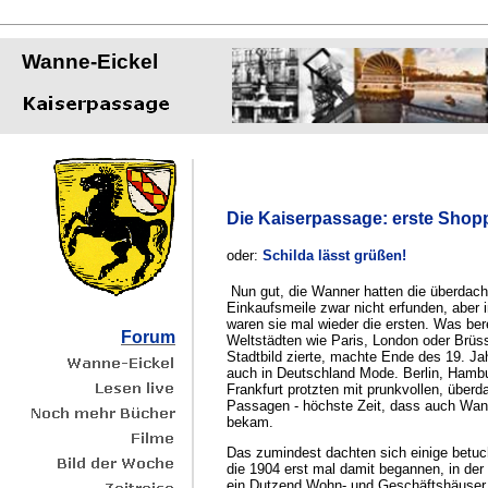
Wanne-Eickel
Die Kaiserpassage: erste Shop
oder:
Schilda lässt grüßen!
Nun gut, die Wanner hatten die überdacht
Einkaufsmeile zwar nicht erfunden, aber 
waren sie mal wieder die ersten. Was bere
Forum
Weltstädten wie Paris, London oder Brüs
Stadtbild zierte, machte Ende des 19. Ja
auch in Deutschland Mode. Berlin, Hamb
Frankfurt protzten mit prunkvollen, überd
Passagen - höchste Zeit, dass auch Wan
bekam.
Das zumindest dachten sich einige betu
die 1904 erst mal damit begannen, in der
ein Dutzend Wohn- und Geschäftshäuser 